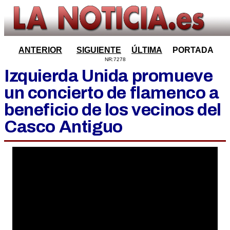
ANTERIOR
SIGUIENTE
ÚLTIMA
PORTADA
NR:7278
Izquierda Unida promueve
un concierto de flamenco a
beneficio de los vecinos del
Casco Antiguo