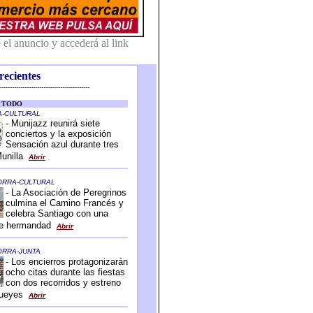
recientes
-------------------------------------------
-