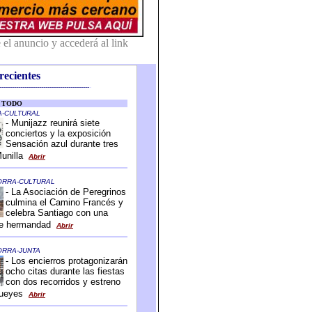
recientes
-------------------------------------------
-