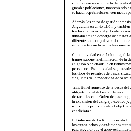
simultáneamente cubrir la demanda de
grandes poblaciones, manteniendo as
se hacen repoblaciones, con menor pr
Además, los cotos de gestión intensiv
Anguciana en el rio Tirón, y también
trucha arcoíris estéril y donde la ca
fundamental de descarga de presión d
diferente, exitoso y divertido, donde
en contacto con la naturaleza muy r
Como novedad en el ámbito legal, la m
tramos supone la eliminación de la d
en grupo o en cuadrilla en tramos m
pescadores. Esta novedad supone adem
los tipos de permisos de pesca, situac
singulares de la modalidad de pesca 
También, el aumento de la pesca del c
obligatoriedad del uso de la sacadera
destacables en la Orden de pesca vige
la expansión del cangrejo exótico y, 
reciben los peces cuando el objetivo 
condiciones.
El Gobierno de La Rioja recuerda la 
los cupos, cebos y condiciones autori
para asegurar que el aprovechamiento 