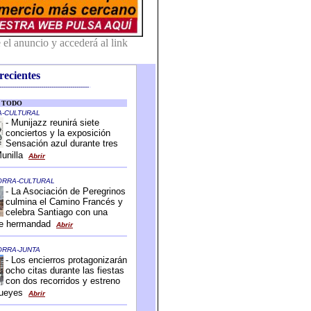
recientes
-------------------------------------------
-