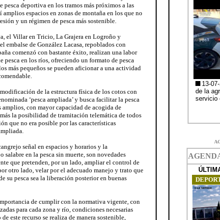
 pesca deportiva en los tramos más próximos a las
í amplios espacios en zonas de montaña en los que no
esión y un régimen de pesca más sostenible.
a, el Villar en Tricio, La Grajera en Logroño y
 el embalse de González Lacasa, repoblados con
mpaña comenzó con bastante éxito, realizan una labor
e pesca en los ríos, ofreciendo un formato de pesca
 los más pequeños se pueden aficionar a una actividad
ecomendable.
odificación de la estructura física de los cotos con
enominada ‘pesca ampliada’ y busca facilitar la pesca
ás amplios, con mayor capacidad de acogida de
ás la posibilidad de tramitación telemática de todos
ión que no era posible por las características
ampliada.
A
angrejo señal en espacios y horarios y la
 o salabre en la pesca sin muerte, son novedades
nte que pretenden, por un lado, ampliar el control de
por otro lado, velar por el adecuado manejo y trato que
de su pesca sea la liberación posterior en buenas
importancia de cumplir con la normativa vigente, con
zadas para cada zona y río, condiciones necesarias
de este recurso se realiza de manera sostenible,