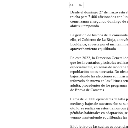
-
a+
a-
Desde el domingo 27 de marzo está ab
trucha para 7.400 aficionados con li
comenzarán el segundo domingo de abr
abrir su temporada.
La gestión de los ríos de la comunida
ello, el Gobierno de La Rioja, a trav
Ecológica, apuesta por el mantenimie
aprovechamiento equilibrado.
En este 2022, la Dirección General 
que los inventarios piscícolas realiz
especialmente, en zonas de montaña 
repoblación no es necesaria. No obsta
bajos, donde las afecciones son más 
reforzado de nuevo en las últimas s
adulta, procedentes de los programas d
de Brieva de Cameros.
Cerca de 20.000 ejemplares de talla 
medios y bajos de nuestros ríos se su
otoño, se realiza en estos tramos con
pérdidas habituales en adaptación, se
verano manteniendo equilibradas las 
El objetivo de las sueltas es potenci