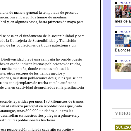
ierta de manera general la temporada de pesca de
cencia. Sin embargo, los tramos de montaña
il y, en algunos casos, hasta primeros de mayo para
d se basa en el fundamento de la sostenibilidad y para
és de la Consejería de Sostenibilidad y Transición
nto de las poblaciones de trucha autóctona y un
de Biodiversidad prevé una campaña favorable puesto
ados en otoño indican buenas poblaciones de trucha,
y media montaña, donde como es habitual la
nte, otros sectores de los tramos medios y
notorias, muestran poblaciones desiguales que se han
emanas con ejemplares de trucha común autóctona
e cría en cautividad desarrollados en la piscifactoría
pescable repartidas por unos 170 kilómetros de tramos
man al esfuerzo principal en repoblaciones que, cada
 jaramugos, unas 300.000 unidades, que tras las
 desarrollan en nuestros ríos y llegan a primavera y
estructuras poblacionales trucheras.
ar esa recuperación iniciada cada año en otoño y