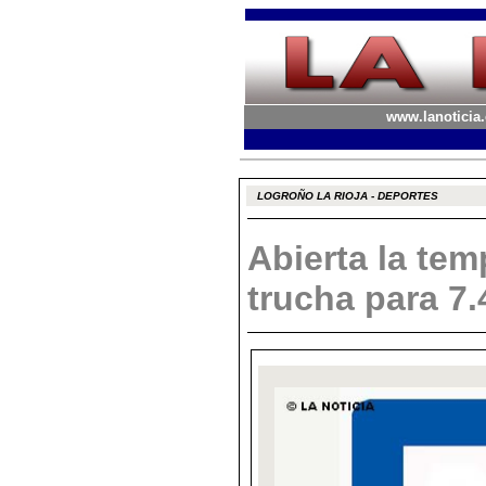
www.lanoticia.
LOGROÑO LA RIOJA - DEPORTES
Abierta la te
trucha para 7