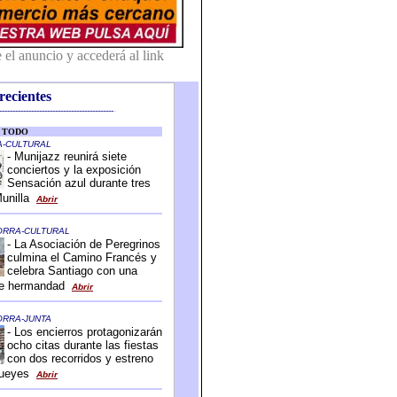
recientes
-------------------------------------------
-