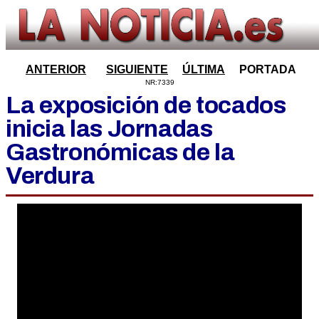
ANTERIOR
SIGUIENTE
ÚLTIMA
PORTADA
NR:7339
La exposición de tocados
inicia las Jornadas
Gastronómicas de la
Verdura