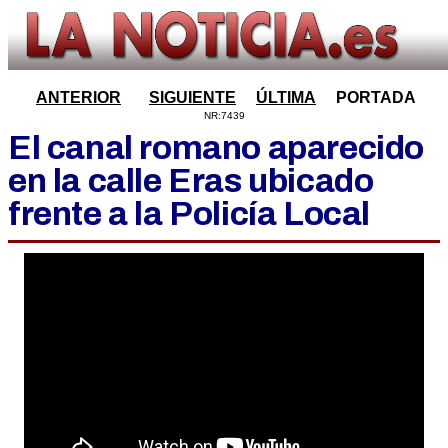
ANTERIOR
SIGUIENTE
ÚLTIMA
PORTADA
NR:7439
El canal romano aparecido
en la calle Eras ubicado
frente a la Policía Local