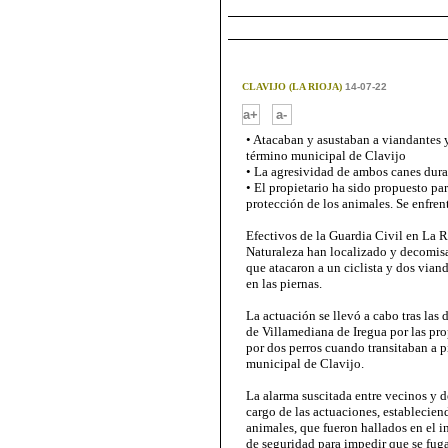
CLAVIJO (LA RIOJA)
14-07-22
-
a+
a-
• Atacaban y asustaban a viandantes y
término municipal de Clavijo
• La agresividad de ambos canes dura
• El propietario ha sido propuesto pa
protección de los animales. Se enfren
Efectivos de la Guardia Civil en La R
Naturaleza han localizado y decomisa
que atacaron a un ciclista y dos via
en las piernas.
La actuación se llevó a cabo tras las
de Villamediana de Iregua por las pro
por dos perros cuando transitaban a p
municipal de Clavijo.
La alarma suscitada entre vecinos y 
cargo de las actuaciones, estableciend
animales, que fueron hallados en el i
de seguridad para impedir que se fug