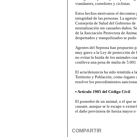
viandantes, corredores y ciclistas.
Estos hechos motivaron el decomiso p
integridad de las personas. La agresi
Consejería de Salud del Gobierno de L
neutralización sin causarles daños. S
de la Asociación Protectora de Animal
despertados y tranquilizados se pudo 
Agentes del Seprona han propuesto par
muy grave a la Ley de protección de
no evitar la huida de los animales c
conlleva una pena de multa de 5.001 
El acta/denuncia ha sido remitida a 
Territorio y Población, como órgano a
resolver los procedimientos sanciona
• Artículo 1905 del Código Civil
El poseedor de un animal, o el que se 
causare, aunque se le escape o extrav
el daño proviniera de fuerza mayor o 
COMPARTIR