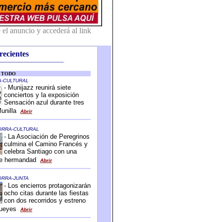
recientes
-------------------------------------------
-