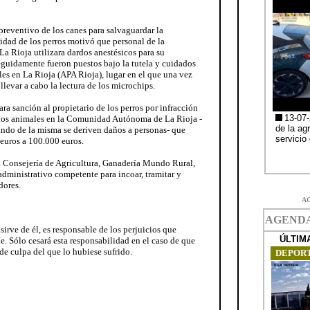
reventivo de los canes para salvaguardar la
vidad de los perros motivó que personal de la
a Rioja utilizara dardos anestésicos para su
eguidamente fueron puestos bajo la tutela y cuidados
es en La Rioja (APA Rioja), lugar en el que una vez
llevar a cabo la lectura de los microchips.
a sanción al propietario de los perros por infracción
 los animales en la Comunidad Autónoma de La Rioja -
uando de la misma se deriven daños a personas- que
euros a 100.000 euros.
la Consejería de Agricultura, Ganadería Mundo Rural,
dministrativo competente para incoar, tramitar y
dores.
A
sirve de él, es responsable de los perjuicios que
íe. Sólo cesará esta responsabilidad en el caso de que
de culpa del que lo hubiese sufrido.