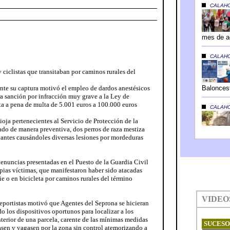
 ciclistas que transitaban por caminos rurales del
nte su captura motivó el empleo de dardos anestésicos
ra sanción por infracción muy grave a la Ley de
ta a pena de multa de 5.001 euros a 100.000 euros
ioja pertenecientes al Servicio de Protección de la
do de manera preventiva, dos perros de raza mestiza
ndantes causándoles diversas lesiones por mordeduras
 denuncias presentadas en el Puesto de la Guardia Civil
pias víctimas, que manifestaron haber sido atacadas
ie o en bicicleta por caminos rurales del término
deportistas motivó que Agentes del Seprona se hicieran
o los dispositivos oportunos para localizar a los
nterior de una parcela, carente de las mínimas medidas
asen y vagasen por la zona sin control atemorizando a