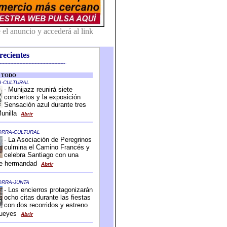
recientes
-------------------------------------------
-