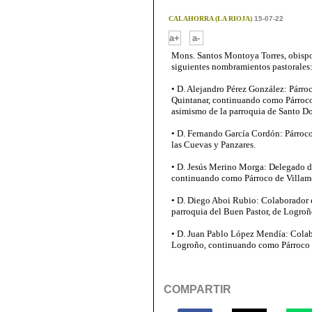
CALAHORRA (LA RIOJA)
15-07-22
-
a+
a-
Mons. Santos Montoya Torres, obispo
siguientes nombramientos pastorales
• D. Alejandro Pérez González: Párroc
Quintanar, continuando como Párroco
asimismo de la parroquia de Santo D
• D. Fernando García Cordón: Párroco
las Cuevas y Panzares.
• D. Jesús Merino Morga: Delegado d
continuando como Párroco de Villam
• D. Diego Aboi Rubio: Colaborador e
parroquia del Buen Pastor, de Logroñ
• D. Juan Pablo López Mendía: Colabo
Logroño, continuando como Párroco 
COMPARTIR