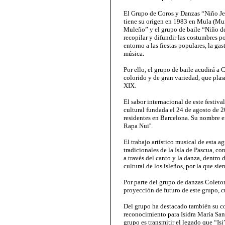
El Grupo de Coros y Danzas “Niño Je
tiene su origen en 1983 en Mula (Mur
Muleño” y el grupo de baile “Niño de
recopilar y difundir las costumbres po
entorno a las fiestas populares, la gas
música.
Por ello, el grupo de baile acudirá a
colorido y de gran variedad, que plas
XIX.
El sabor internacional de este festiv
cultural fundada el 24 de agosto de 
residentes en Barcelona. Su nombre en
Rapa Nui''.
El trabajo artístico musical de esta a
tradicionales de la Isla de Pascua, con
a través del canto y la danza, dentro 
cultural de los isleños, por la que s
Por parte del grupo de danzas Coletor
proyección de futuro de este grupo, c
Del grupo ha destacado también su c
reconocimiento para Isidra María San
grupo es transmitir el legado que “Isi