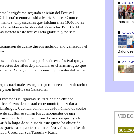
osto la trigésimo segunda edición del Festival
Calahorra'' memorial Isidra María Santos. Como es
omentos: un pasacalles que iniciará a las 19:00 horas
l aire libre en la plaza del Raso a las 19:30 h. Al
 asistencia a este festival será gratuita, y no será
rticipación de cuatro grupos incluído el organizador, el
ra.
nsa, ha destacado la raigambre de este festival que, a
 en estos dos años de pandemia, es el más antiguo que
 de La Rioja y uno de los más importantes del norte
rupos nacionales escogidos pertenecen a la Federación
 y son inéditos en Calahorra.
s Estampas Burgalesas, se trata de una entidad
blecer lazos de amistad entre municipios y dar a
ncia, Burgos. Cuentan con un elevado número de socios
upo de adultos se suman los componentes de una
n presumir de haber conformado un coro que ayuda a
ar. A lo largo de su historia este grupo ha obtenido
s gracias a su participación en festivales en países de
dos, Corea del Sur, Turquía y Rusia.