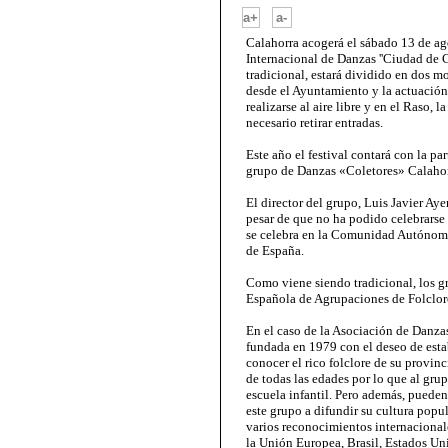
-
a+
a-
Calahorra acogerá el sábado 13 de ag
Internacional de Danzas ''Ciudad de 
tradicional, estará dividido en dos m
desde el Ayuntamiento y la actuación a
realizarse al aire libre y en el Raso, la
necesario retirar entradas.
Este año el festival contará con la pa
grupo de Danzas «Coletores» Calahor
El director del grupo, Luis Javier Aye
pesar de que no ha podido celebrarse
se celebra en la Comunidad Autónoma
de España.
Como viene siendo tradicional, los g
Española de Agrupaciones de Folclore
En el caso de la Asociación de Danza
fundada en 1979 con el deseo de esta
conocer el rico folclore de su provi
de todas las edades por lo que al gr
escuela infantil. Pero además, puede
este grupo a difundir su cultura popul
varios reconocimientos internacionale
la Unión Europea, Brasil, Estados Uni