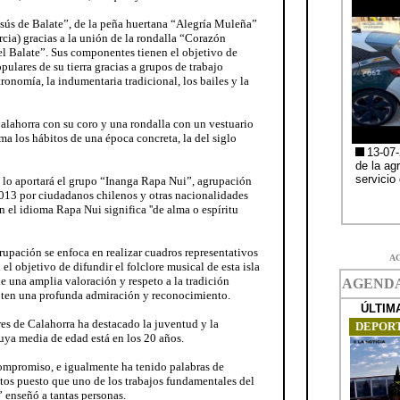
sús de Balate”, de la peña huertana “Alegría Muleña”
cia) gracias a la unión de la rondalla “Corazón
l Balate”. Sus componentes tienen el objetivo de
pulares de su tierra gracias a grupos de trabajo
tronomía, la indumentaria tradicional, los bailes y la
 Calahorra con su coro y una rondalla con un vestuario
ma los hábitos de una época concreta, la del siglo
al lo aportará el grupo “Inanga Rapa Nui”, agrupación
2013 por ciudadanos chilenos y otras nacionalidades
 el idioma Rapa Nui significa ''de alma o espíritu
grupación se enfoca en realizar cuadros representativos
A
 el objetivo de difundir el folclore musical de esta isla
de una amplia valoración y respeto a la tradición
ienten una profunda admiración y reconocimiento.
es de Calahorra ha destacado la juventud y la
uya media de edad está en los 20 años.
ompromiso, e igualmente ha tenido palabras de
tos puesto que uno de los trabajos fundamentales del
” enseñó a tantas personas.