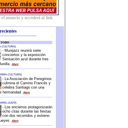
recientes
-------------------------------------------
-