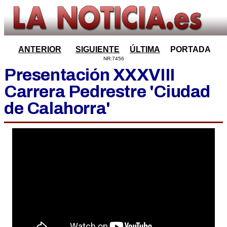
ANTERIOR
SIGUIENTE
ÚLTIMA
PORTADA
NR:7456
Presentación XXXVIII
Carrera Pedrestre 'Ciudad
de Calahorra'