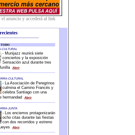
recientes
-------------------------------------------
-