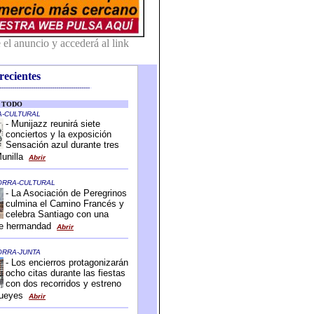
recientes
-------------------------------------------
-