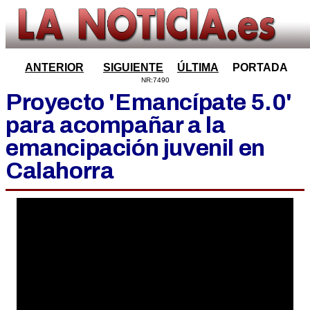
ANTERIOR
SIGUIENTE
ÚLTIMA
PORTADA
NR:7490
Proyecto 'Emancípate 5.0'
para acompañar a la
emancipación juvenil en
Calahorra