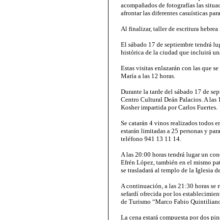
acompañados de fotografías las situac
afrontar las diferentes casuísticas pa
Al finalizar, taller de escritura hebre
El sábado 17 de septiembre tendrá lug
histórica de la ciudad que incluirá una
Estas visitas enlazarán con las que se
María a las 12 horas.
Durante la tarde del sábado 17 de sep
Centro Cultural Deán Palacios. A las 
Kosher impartida por Carlos Fuertes.
Se catarán 4 vinos realizados todos en
estarán limitadas a 25 personas y para
teléfono 941 13 11 14.
A las 20:00 horas tendrá lugar un con
Efrén López, también en el mismo pati
se trasladará al templo de la Iglesia 
A continuación, a las 21:30 horas se 
sefardí ofrecida por los establecimi
de Turismo “Marco Fabio Quintiliano
La cena estará compuesta por dos pinc