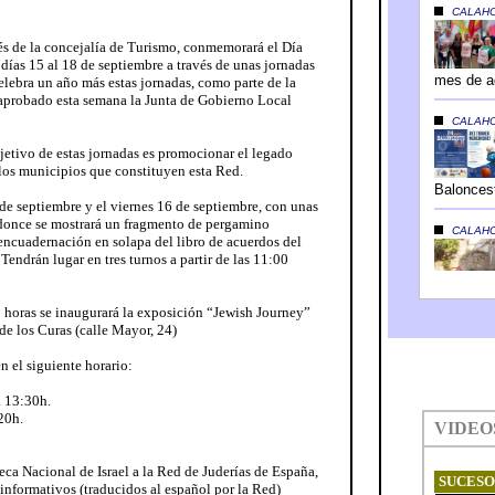
és de la concejalía de Turismo, conmemorará el Día
 días 15 al 18 de septiembre a través de unas jornadas
elebra un año más estas jornadas, como parte de la
 aprobado esta semana la Junta de Gobierno Local
jetivo de estas jornadas es promocionar el legado
n los municipios que constituyen esta Red.
de septiembre y el viernes 16 de septiembre, con unas
 donce se mostrará un fragmento de pergamino
encuadernación en solapa del libro de acuerdos del
ndrán lugar en tres turnos a partir de las 11:00
30 horas se inaugurará la exposición “Jewish Journey”
 de los Curas (calle Mayor, 24)
en el siguiente horario:
a 13:30h.
20h.
eca Nacional de Israel a la Red de Juderías de España,
s informativos (traducidos al español por la Red)