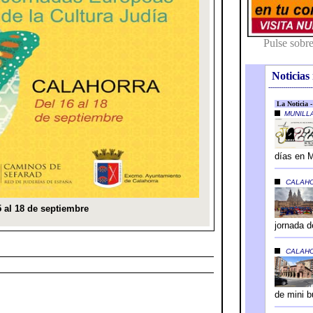
Noticias 
---------------------