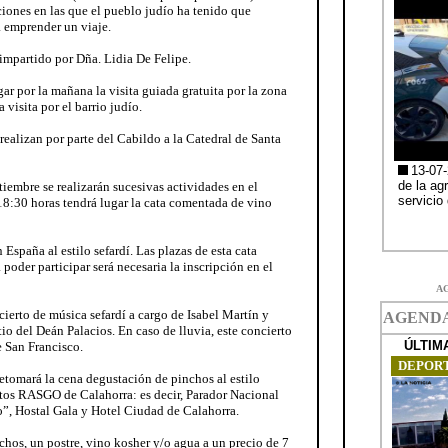
iones en las que el pueblo judío ha tenido que
ra emprender un viaje.
a impartido por Dña. Lidia De Felipe.
ar por la mañana la visita guiada gratuita por la zona
 visita por el barrio judío.
 realizan por parte del Cabildo a la Catedral de Santa
tiembre se realizarán sucesivas actividades en el
18:30 horas tendrá lugar la cata comentada de vino
 España al estilo sefardí. Las plazas de esta cata
 poder participar será necesaria la inscripción en el
A
cierto de música sefardí a cargo de Isabel Martín y
o del Deán Palacios. En caso de lluvia, este concierto
de San Francisco.
retomará la cena degustación de pinchos al estilo
entos RASGO de Calahorra: es decir, Parador Nacional
”, Hostal Gala y Hotel Ciudad de Calahorra.
hos, un postre, vino kosher y/o agua a un precio de 7