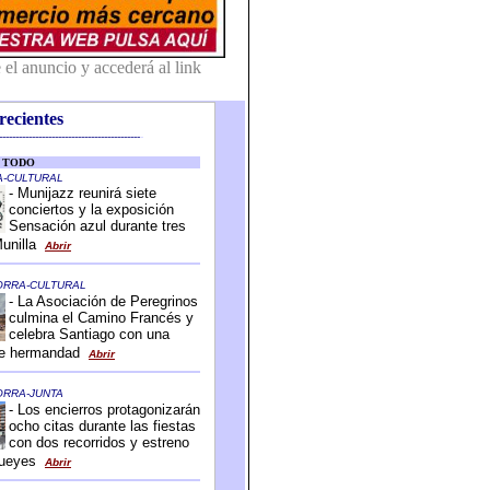
recientes
-------------------------------------------
-