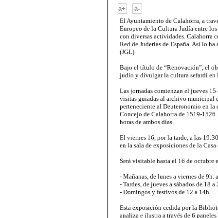
-
a+
a-
El Ayuntamiento de Calahorra, a trav
Europeo de la Cultura Judía entre los
con diversas actividades. Calahorra c
Red de Juderías de España. Así lo ha
(JGL).
Bajo el título de “Renovación”, el ob
judío y divulgar la cultura sefardí e
Las jornadas comienzan el jueves 15 
visitas guiadas al archivo municipal
perteneciente al Deuteronomio en la 
Concejo de Calahorra de 1519-1526. Te
horas de ambos días.
El viernes 16, por la tarde, a las 19:
en la sala de exposiciones de la Casa
Será visitable hasta el 16 de octubre 
- Mañanas, de lunes a viernes de 9h. 
- Tardes, de jueves a sábados de 18 a 
- Domingos y festivos de 12 a 14h.
Esta exposición cedida por la Bibliot
analiza e ilustra a través de 6 panele