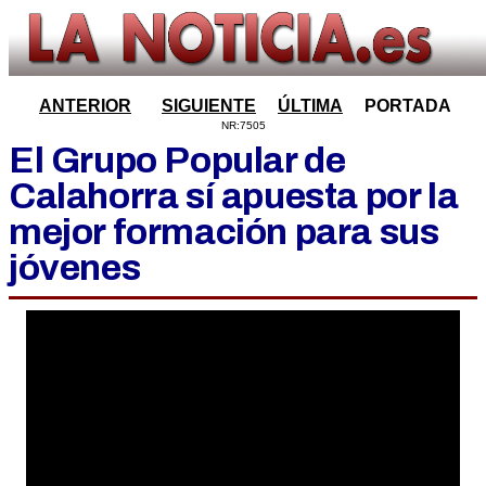
ANTERIOR
SIGUIENTE
ÚLTIMA
PORTADA
NR:7505
El Grupo Popular de
Calahorra sí apuesta por la
mejor formación para sus
jóvenes