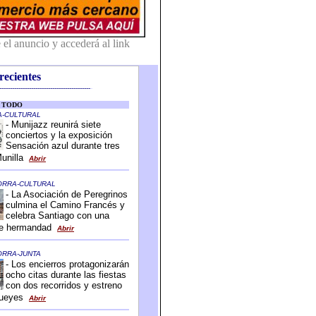
recientes
-------------------------------------------
-