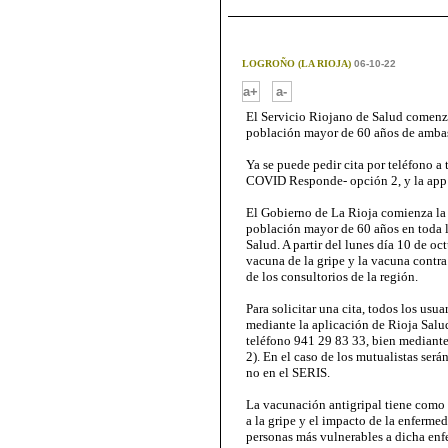
LOGROÑO (LA RIOJA)
06-10-22
-
a+
a-
El Servicio Riojano de Salud comenza
población mayor de 60 años de ambas
Ya se puede pedir cita por teléfono a 
COVID Responde- opción 2, y la app
El Gobierno de La Rioja comienza la 
población mayor de 60 años en toda l
Salud. A partir del lunes día 10 de oc
vacuna de la gripe y la vacuna contra
de los consultorios de la región.
Para solicitar una cita, todos los us
mediante la aplicación de Rioja Salud
teléfono 941 29 83 33, bien mediant
2). En el caso de los mutualistas ser
no en el SERIS.
La vacunación antigripal tiene como 
a la gripe y el impacto de la enferme
personas más vulnerables a dicha enf