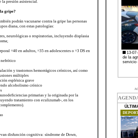
 la presión asistencial.
la gripe?
mbién podrán vacunarse contra la gripe las personas
upos diana, con estas patologías:
s, neurológicas o respiratorias, incluyendo displasia
asma;
rporal =40 en adultos, =35 en adolescentes o =3 DS en
 nefrótico
gulación y trastornos hemorrágicos crónicos, así como
usiones múltiples
nción esplénica grave
endo alcoholismo crónico
A
es
nodeficiencias primarias y la originada por la
luyendo tratamiento con eculizumab-, en los
e complemento).
mo
evan disfunción cognitiva: síndrome de Down,