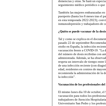
demencias y otras. Se hará un especia
seguimiento médico periódico o que h
También las mujeres embarazadas en c
puerperio (hasta los 6 meses tras el 
en esta temporada 2022-2023); convi
inmunodepresión y trabajadores de ce
¿Quién se puede vacunar de la dosi
Tal y como se explica en el document
pasado 22 de septiembre Recomendac
otoño en España, la infección recient
vacunación frente a COVID-19. “La d
del número de dosis recibidas con ant
administrada. Además, se ha observad
respeta un intervalo de tiempo entre l
de una infección reciente (con diagnó
edad, residentes en centros de mayor
recomienda la administración de la d
la infección”.
Vacunación de los profesionales del
El mismo lunes día 10 de octubre, el
vacunación para todos los profesional
trabajadores de Atención Hospitalaria
Universitario San Pedro y los profesi