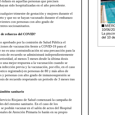
l énfasis en aquellas personas que precisen
ayan sido hospitalizadas en el año precedente.
ualquier trimestre de gestación y mujeres durante el
parto y que no se hayan vacunado durante el embarazo
vientes con personas con alto grado de
ntros sociosanitarios.
s de refuerzo del COVID?
o aprobado por la comisión de Salud Pública el
iones de vacunación frente a COVID-19 para el
e no es una contraindicación ni una precaución para la
osis de recuerdo se administrará independientemente
erioridad, al menos 5 meses desde la última dosis
o una mejor respuesta a la vacunación cuando se
a infección previa y la vacunación, por ello, en el caso
stico registrado) en personas de 80 y más años de
es y personas con alto grado de inmunosupresión se
osis de recuerdo respetando un periodo de 3 meses tras
 ámbito sanitario
 Servicio Riojano de Salud comenzará la campaña de
es del entorno sanitario. En el caso de los
 se podrán vacunar en el salón de actos del Hospital
onales de Atención Primaria lo harán en su propio