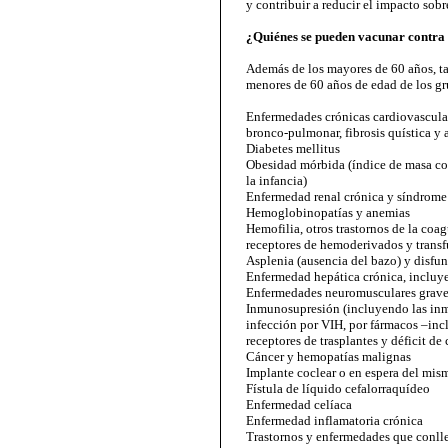
y contribuir a reducir el impacto sobre
¿Quiénes se pueden vacunar contra 
Además de los mayores de 60 años, ta
menores de 60 años de edad de los gr
Enfermedades crónicas cardiovasculare
bronco-pulmonar, fibrosis quística y 
Diabetes mellitus
Obesidad mórbida (índice de masa co
la infancia)
Enfermedad renal crónica y síndrome
Hemoglobinopatías y anemias
Hemofilia, otros trastornos de la coa
receptores de hemoderivados y transf
Asplenia (ausencia del bazo) y disfu
Enfermedad hepática crónica, incluy
Enfermedades neuromusculares grav
Inmunosupresión (incluyendo las inmu
infección por VIH, por fármacos –inc
receptores de trasplantes y déficit d
Cáncer y hemopatías malignas
Implante coclear o en espera del mis
Fístula de líquido cefalorraquídeo
Enfermedad celíaca
Enfermedad inflamatoria crónica
Trastornos y enfermedades que conll