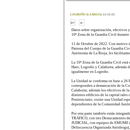
LOGROÑO (LA RIOJA)
12-10-22
-
a+
a-
Datos sobre organización, efectivos y
10ª Zona de la Guardia Civil durante
11 de Octubre de 2022. Con motivo de 
Patrona del Cuerpo de la Guardia Civ
Autónoma de La Rioja, les facilitamos
La 10ª Zona de la Guardia Civil está
Haro, Logroño y Calahorra, además d
igualmente en Logroño.
La Unidad se conforma en base a 26 
corresponden a demarcación de la Com
Calahorra; además los efectivos de l
distintos edificios de la capital tal
Penitenciario; existe una Unidad espe
dependientes de la Comunidad Autónom
Por otra parte también están integrad
TRÁFICO, con tres Destacamentos de
JUDICIAL, con equipos de EMUME (
Delincuencia Organizada Antidroga), 