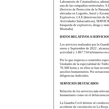
Laboratorio de Criminalística, ademá
una de las compañías territoriales; 
(Servicio de Protección de la Natural
ubicadas en Logroño, Autol y Ezcar
Explosivos; I.A.E (Intervención de A
Actividades Subacuáticas); SERVICI
búsqueda de explosivos, droga y ras
Montaña).
DATOS RELATIVOS A SERVICIO
Los servicios realizados por la Guard
enero y Septiembre de 2022 , alcanza
actividad y 1.867.734 kilómetros reco
Por lo que respecta a cometidos esp
Unidades de la especialidad de Tráfic
76.308 horas y en ellos se han recorr
auxilios humanitarios. Por actuacion
diligencias Judiciales.
SERVICIOS DESTACADOS
Relación de los servicios más relevant
humanitario como en el delincuencia
La Guardia Civil detiene al conductor
accidente de circulación en La Rioja.