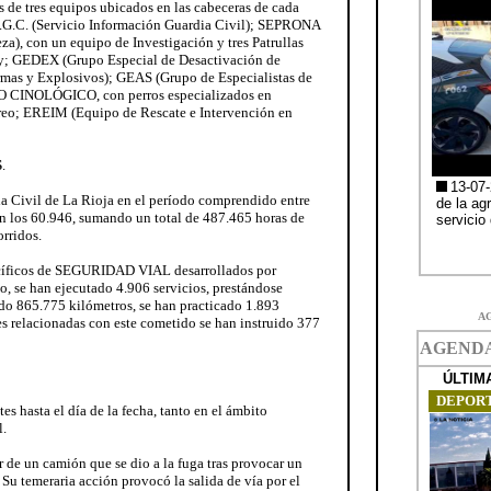
s de tres equipos ubicados en las cabeceras de cada
S.I.G.C. (Servicio Información Guardia Civil); SEPRONA
eza), con un equipo de Investigación y tres Patrullas
ay; GEDEX (Grupo Especial de Desactivación de
rmas y Explosivos); GEAS (Grupo de Especialistas de
O CINOLÓGICO, con perros especializados en
treo; EREIM (Equipo de Rescate e Intervención en
S
.
ia Civil de La Rioja en el período comprendido entre
n los 60.946, sumando un total de 487.465 horas de
rridos.
ecíficos de SEGURIDAD VIAL desarrollados por
o, se han ejecutado 4.906 servicios, prestándose
ido 865.775 kilómetros, se han practicado 1.893
A
es relacionadas con este cometido se han instruido 377
es hasta el día de la fecha, tanto en el ámbito
l.
 de un camión que se dio a la fuga tras provocar un
 Su temeraria acción provocó la salida de vía por el