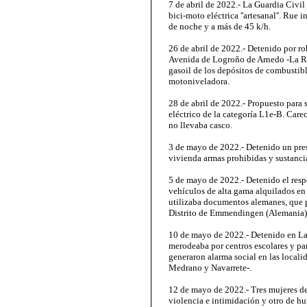
7 de abril de 2022.- La Guardia Civil
bici-moto eléctrica ''artesanal''. Rue
de noche y a más de 45 k/h.
26 de abril de 2022.- Detenido por ro
Avenida de Logroño de Arnedo -La Rio
gasoil de los depósitos de combustib
motoniveladora.
28 de abril de 2022.- Propuesto para 
eléctrico de la categoría L1e-B. Care
no llevaba casco.
3 de mayo de 2022.- Detenido un pres
vivienda armas prohibidas y sustancia
5 de mayo de 2022.- Detenido el res
vehículos de alta gama alquilados en
utilizaba documentos alemanes, que p
Distrito de Emmendingen (Alemania)
10 de mayo de 2022.- Detenido en La
merodeaba por centros escolares y pa
generaron alarma social en las localid
Medrano y Navarrete-.
12 de mayo de 2022.- Tres mujeres de
violencia e intimidación y otro de hu