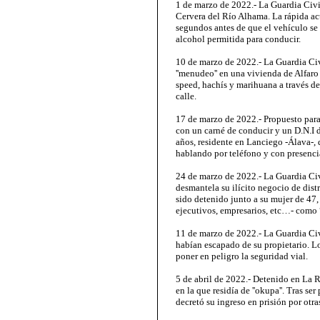
1 de marzo de 2022.- La Guardia Civi
Cervera del Río Alhama. La rápida act
segundos antes de que el vehículo se p
alcohol permitida para conducir.
10 de marzo de 2022.- La Guardia Civ
''menudeo'' en una vivienda de Alfaro
speed, hachís y marihuana a través de
calle.
17 de marzo de 2022.- Propuesto para s
con un carné de conducir y un D.N.I d
años, residente en Lanciego -Álava-,
hablando por teléfono y con presenci
24 de marzo de 2022.- La Guardia Civi
desmantela su ilícito negocio de dist
sido detenido junto a su mujer de 47, 
ejecutivos, empresarios, etc…- como 
11 de marzo de 2022.- La Guardia Civ
habían escapado de su propietario. Lo
poner en peligro la seguridad vial.
5 de abril de 2022.- Detenido en La R
en la que residía de ''okupa''. Tras se
decretó su ingreso en prisión por otra