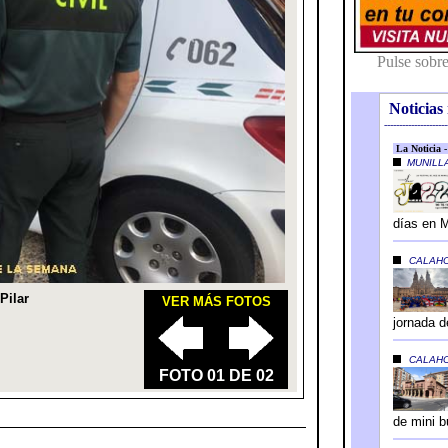
Noticias 
---------------------