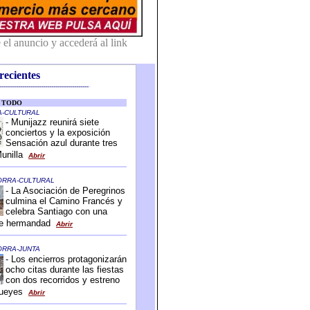
recientes
-------------------------------------------
-