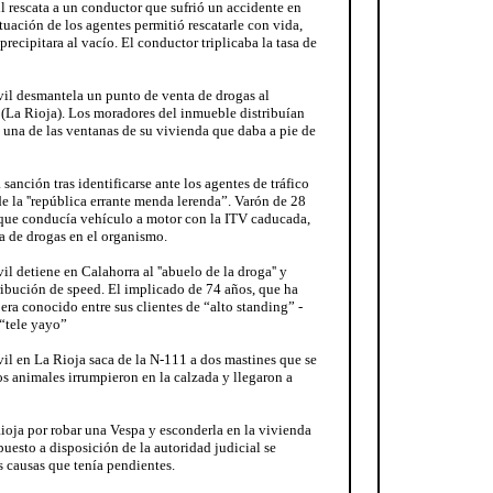
l rescata a un conductor que sufrió un accidente en
uación de los agentes permitió rescatarle con vida,
recipitara al vacío. El conductor triplicaba la tasa de
il desmantela un punto de venta de drogas al
 (La Rioja). Los moradores del inmueble distribuían
 una de las ventanas de su vivienda que daba a pie de
anción tras identificarse ante los agentes de tráfico
e la ''república errante menda lerenda”. Varón de 28
 que conducía vehículo a motor con la ITV caducada,
a de drogas en el organismo.
l detiene en Calahorra al ''abuelo de la droga'' y
ribución de speed. El implicado de 74 años, que ha
era conocido entre sus clientes de “alto standing” -
“tele yayo”
il en La Rioja saca de la N-111 a dos mastines que se
s animales irrumpieron en la calzada y llegaron a
ioja por robar una Vespa y esconderla en la vivienda
r puesto a disposición de la autoridad judicial se
s causas que tenía pendientes.