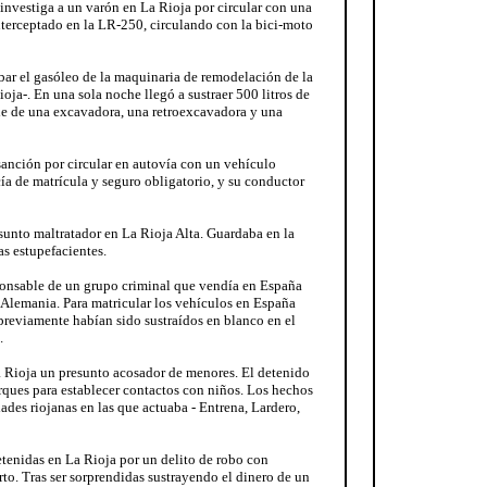
 investiga a un varón en La Rioja por circular con una
 interceptado en la LR-250, circulando con la bici-moto
bar el gasóleo de la maquinaria de remodelación de la
ja-. En una sola noche llegó a sustraer 500 litros de
le de una excavadora, una retroexcavadora y una
sanción por circular en autovía con un vehículo
cía de matrícula y seguro obligatorio, y su conductor
unto maltratador en La Rioja Alta. Guardaba en la
s estupefacientes.
ponsable de un grupo criminal que vendía en España
 Alemania. Para matricular los vehículos en España
reviamente habían sido sustraídos en blanco en el
.
 Rioja un presunto acosador de menores. El detenido
rques para establecer contactos con niños. Los hechos
ades riojanas en las que actuaba - Entrena, Lardero,
tenidas en La Rioja por un delito de robo con
rto. Tras ser sorprendidas sustrayendo el dinero de un