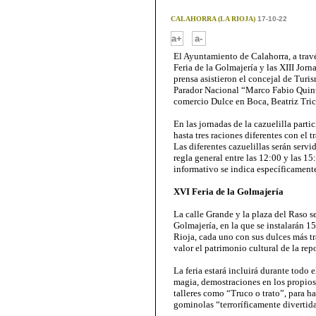
CALAHORRA (LA RIOJA)
17-10-22
-
a+
a-
El Ayuntamiento de Calahorra, a trav
Feria de la Golmajería y las XIII Jorn
prensa asistieron el concejal de Turi
Parador Nacional “Marco Fabio Quinti
comercio Dulce en Boca, Beatriz Tric
En las jornadas de la cazuelilla parti
hasta tres raciones diferentes con el 
Las diferentes cazuelillas serán servi
regla general entre las 12:00 y las 1
informativo se indica específicamente
XVI Feria de la Golmajería
La calle Grande y la plaza del Raso se
Golmajería, en la que se instalarán 1
Rioja, cada uno con sus dulces más tr
valor el patrimonio cultural de la repo
La feria estará incluirá durante todo
magia, demostraciones en los propios
talleres como “Truco o trato”, para h
gominolas “terroríficamente divertida