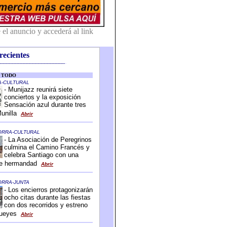
recientes
-------------------------------------------
-