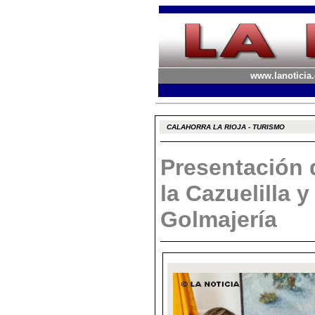
www.lanoticia.
CALAHORRA LA RIOJA - TURISMO
Presentación 
la Cazuelilla y
Golmajería