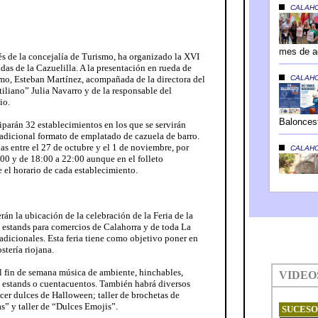
és de la concejalía de Turismo, ha organizado la XVI
adas de la Cazuelilla. A la presentación en rueda de
smo, Esteban Martínez, acompañada de la directora del
liano” Julia Navarro y de la responsable del
io.
ciparán 32 establecimientos en los que se servirán
tradicional formato de emplatado de cazuela de barro.
das entre el 27 de octubre y el 1 de noviembre, por
5:00 y de 18:00 a 22:00 aunque en el folleto
 el horario de cada establecimiento.
rán la ubicación de la celebración de la Feria de la
5 estands para comercios de Calahorra y de toda La
adicionales. Esta feria tiene como objetivo poner en
stería riojana.
 el fin de semana música de ambiente, hinchables,
 estands o cuentacuentos. También habrá diversos
acer dulces de Halloween; taller de brochetas de
s” y taller de “Dulces Emojis”.