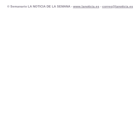
© Semanario LA NOTICIA DE LA SEMANA -
www.lanoticia.es
-
correo@lanoticia.es