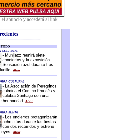
recientes
-------------------------------------------
-