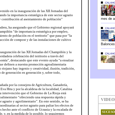
venido en la inauguración de las XII Jornadas del
ndo la importancia estratégica de este sector agrario
y contribución al asentamiento de población”
ndreu, ha asegurado que el Gobierno regional apoyará
champiñón “de importancia estratégica por empleo,
iento de población en el territorio” que pasa por “la
ucción de compost y de las instalaciones de cultivo
nauguración de las XII Jornadas del Champiñón y la
erdadera celebración del territorio a través del
nomía”, destacando que este evento ayuda “a ensalzar
que definen a nuestra promoción agroalimentaria
 riojano hay ingenio y creatividad, ilusión, tradición,
o de generación en generación y, sobre todo,
ñada por la consejera de Agricultura, Ganadería,
Eva Hita y por la alcaldesa de la localidad, Catalina
u intervención que el Gobierno de La Rioja está
roalimentario “ofreciendo una respuesta rápida y
 agrario y agrolimentario”. En este sentido, se ha
aordinarias al sector agrario para paliar los efectos de
 hecho ante el conflicto de Ucrania y la escalada de
le, y, en la medida de lo posible, lo seguiremos