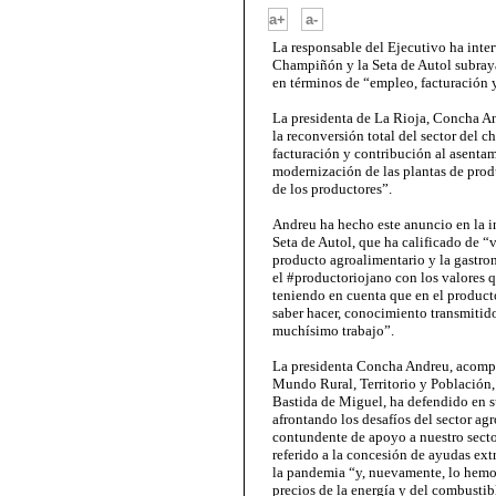
-
a+
a-
La responsable del Ejecutivo ha inter
Champiñón y la Seta de Autol subraya
en términos de “empleo, facturación 
La presidenta de La Rioja, Concha A
la reconversión total del sector del 
facturación y contribución al asentam
modernización de las plantas de prod
de los productores”.
Andreu ha hecho este anuncio en la i
Seta de Autol, que ha calificado de “v
producto agroalimentario y la gastro
el #productoriojano con los valores 
teniendo en cuenta que en el producto
saber hacer, conocimiento transmitid
muchísimo trabajo”.
La presidenta Concha Andreu, acompa
Mundo Rural, Territorio y Población, 
Bastida de Miguel, ha defendido en s
afrontando los desafíos del sector ag
contundente de apoyo a nuestro sector
referido a la concesión de ayudas extr
la pandemia “y, nuevamente, lo hemos
precios de la energía y del combustib