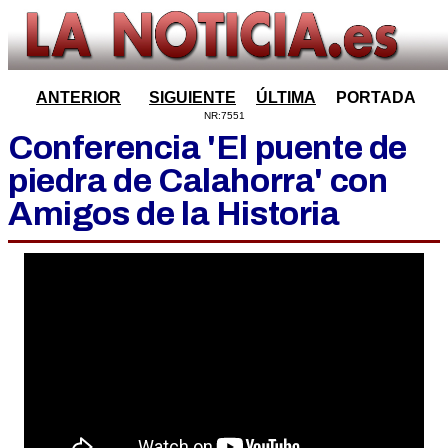
ANTERIOR
SIGUIENTE
ÚLTIMA
PORTADA
NR:7551
Conferencia 'El puente de
piedra de Calahorra' con
Amigos de la Historia