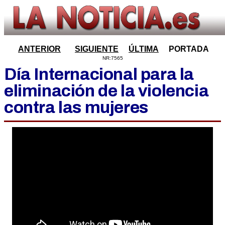
ANTERIOR
SIGUIENTE
ÚLTIMA
PORTADA
NR:7565
Día Internacional para la
eliminación de la violencia
contra las mujeres