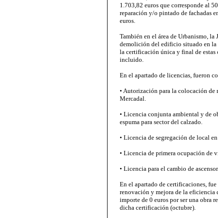
1.703,82 euros que corresponde al 50
reparación y/o pintado de fachadas e
euros.
También en el área de Urbanismo, la 
demolición del edificio situado en la
la certificación única y final de est
incluido.
En el apartado de licencias, fueron c
• Autorización para la colocación de
Mercadal.
• Licencia conjunta ambiental y de ob
espuma para sector del calzado.
• Licencia de segregación de local en 
• Licencia de primera ocupación de vi
• Licencia para el cambio de ascensor
En el apartado de certificaciones, fue
renovación y mejora de la eficiencia 
importe de 0 euros por ser una obra 
dicha certificación (octubre).