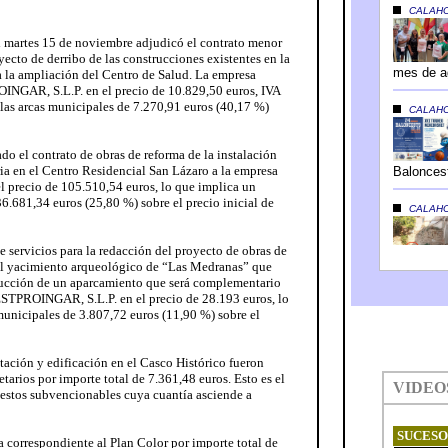
l martes 15 de noviembre adjudicó el contrato menor
yecto de derribo de las construcciones existentes en la
la ampliación del Centro de Salud. La empresa
OINGAR, S.L.P. en el precio de 10.829,50 euros, IVA
 las arcas municipales de 7.270,91 euros (40,17 %)
do el contrato de obras de reforma de la instalación
ria en el Centro Residencial San Lázaro a la empresa
recio de 105.510,54 euros, lo que implica un
36.681,34 euros (25,80 %) sobre el precio inicial de
 servicios para la redacción del proyecto de obras de
el yacimiento arqueológico de “Las Medranas” que
ucción de un aparcamiento que será complementario
ESTPROINGAR, S.L.P. en el precio de 28.193 euros, lo
municipales de 3.807,72 euros (11,90 %) sobre el
itación y edificación en el Casco Histórico fueron
tarios por importe total de 7.361,48 euros. Esto es el
uestos subvencionables cuya cuantía asciende a
correspondiente al Plan Color por importe total de