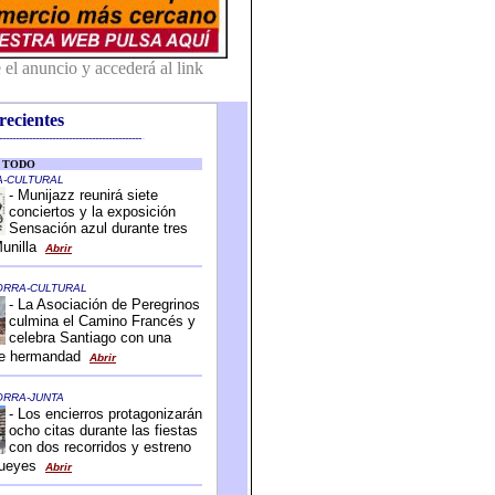
recientes
-------------------------------------------
-