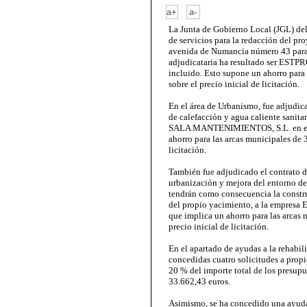
-
a+
a-
La Junta de Gobierno Local (JGL) de
de servicios para la redacción del pro
avenida de Numancia número 43 para 
adjudicataria ha resultado ser ESTPR
incluido. Esto supone un ahorro para
sobre el precio inicial de licitación.
En el área de Urbanismo, fue adjudica
de calefacción y agua caliente sanita
SALA MANTENIMIENTOS, S.L. en el p
ahorro para las arcas municipales de 
licitación.
También fue adjudicado el contrato de
urbanización y mejora del entorno d
tendrán como consecuencia la constr
del propio yacimiento, a la empresa 
que implica un ahorro para las arcas 
precio inicial de licitación.
En el apartado de ayudas a la rehabil
concedidas cuatro solicitudes a propie
20 % del importe total de los presup
33.662,43 euros.
Asimismo, se ha concedido una ayuda 