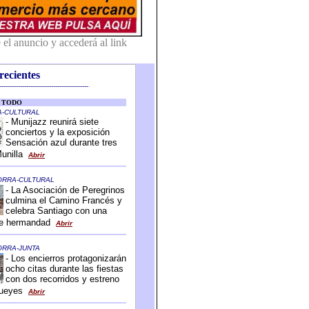
recientes
-------------------------------------------
-