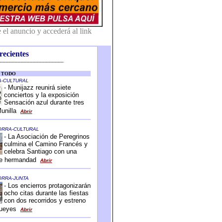
recientes
-------------------------------------------
-