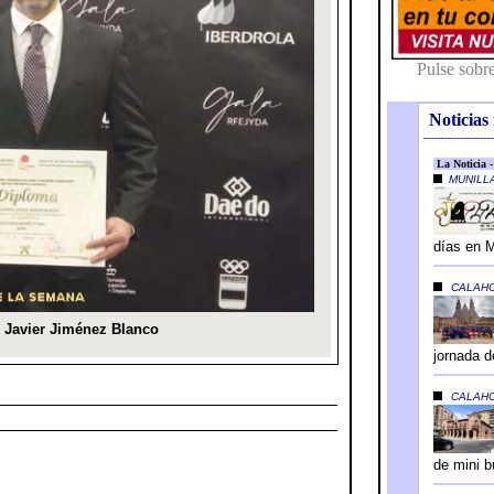
Noticias 
---------------------