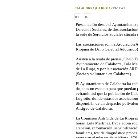
CALAHORRA (LA RIOJA)
13-12-22
-
a+
a-
Presentación desde el Ayuntamiento d
Derechos Sociales, de dos asociacione
la sede de Servicios Sociales situada 
Las asociaciones son, la Asociación
Riojana de Daño Cerebral Adquirido)
Asisten a la reuda de prensa, Chelo F
Ayuntamiento de Calahorra, Lola Mart
de La Rioja, y por la asociación ARD
(Socia y voluntaria en Calahorra).
El Ayuntamiento de Calahorra ha cedi
riojanas un espacio para que puedan p
evitando así que la población de Cala
Logroño, donde estas dos asociaciones
dispondrán de un despacho polivalent
Antiguo de Calahorra.
La Comisión Anti Sida de La Rioja ate
horas. Lola Martínez, trabajadora soci
atención, información, sensibilizaci
familiares, test de diagnóstico precoz
previa en el número de teléfono: 67