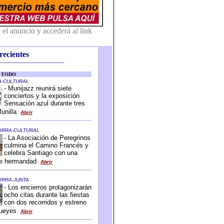
recientes
-------------------------------------------
-