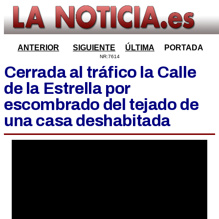
ANTERIOR
SIGUIENTE
ÚLTIMA
PORTADA
NR:7614
Cerrada al tráfico la Calle
de la Estrella por
escombrado del tejado de
una casa deshabitada