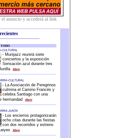
recientes
-------------------------------------------
-