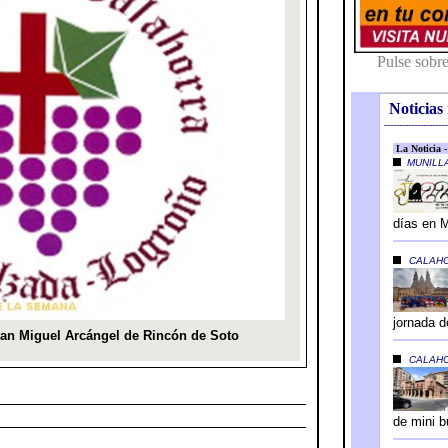
Noticias 
---------------------