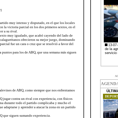
P1
tido muy intenso y disputado, en el que los locales
la victoria parcial en los dos primeros sextos, en el
r a su rival.
exto muy igualado, que acabó cayendo del lado de
s calagurritanos ofrecieron su mejor juego, dominando
parcial fue un cara o cruz que se resolvió a favor del
 y a puntos para los de ABQ, que una semana más siguen
A
s alevines de ABQ, como siempre que nos enfrentamos
Q jugar contra un rival con experiencia, con físicos
ona durante todo el partido complicaba y mucho el
e adaptarse y aprender a atacar la zona en un partido
ABQ que siguen sumando experiencia.