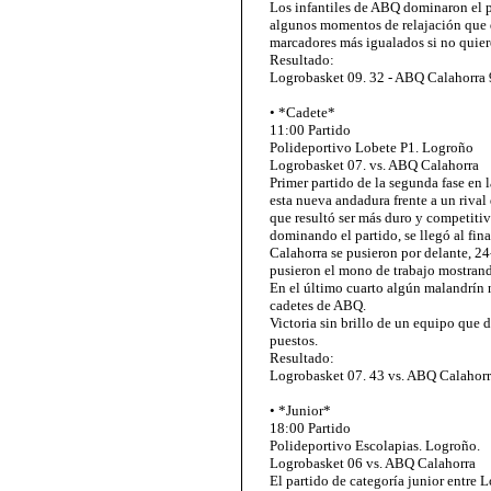
Los infantiles de ABQ dominaron el p
algunos momentos de relajación que d
marcadores más igualados si no quier
Resultado:
Logrobasket 09. 32 - ABQ Calahorra
• *Cadete*
11:00 Partido
Polideportivo Lobete P1. Logroño
Logrobasket 07. vs. ABQ Calahorra
Primer partido de la segunda fase en
esta nueva andadura frente a un rival
que resultó ser más duro y competiti
dominando el partido, se llegó al fin
Calahorra se pusieron por delante, 24
pusieron el mono de trabajo mostrand
En el último cuarto algún malandrín 
cadetes de ABQ.
Victoria sin brillo de un equipo que d
puestos.
Resultado:
Logrobasket 07. 43 vs. ABQ Calahorr
• *Junior*
18:00 Partido
Polideportivo Escolapias. Logroño.
Logrobasket 06 vs. ABQ Calahorra
El partido de categoría junior entre 