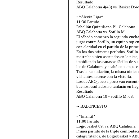
Resultado:
ABQ Calahorra 4(43) vs. Basket Dow
• *Alevin Liga*
11:30 Partido
Pabellón Quintiliano P1. Calahorra
ABQ Calahorra vs. Sotillo M.
El sábado comenzó la segunda vuelta
jugar contra Sotillo, un equipo top e
con claridad en el partido de la prime
En los dos primeros períodos, Sotill
mostraban bien asentados en la pista,
impidiendo las canastas fáciles de su 
los de Calahorra y acabó con empate.
Tras la reanudación, la misma tónica q
visitantes hacerse con la victoria.
Los de ABQ poco a poco van encontran
buenos resultados no tardarán en lleg
Resultado:
ABQ Calahorra 19 - Sotillo M. 68.
•• BALONCESTO
• *Infantil*
11:00 Partido
Logrobasket 09. vs. ABQ Calahorra
Primer partido de la triple confrontac
calagurritanos, de Logrobasket y AB