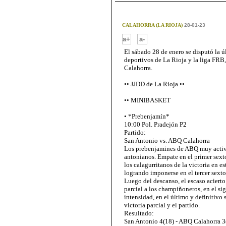
CALAHORRA (LA RIOJA)
28-01-23
-
a+
a-
El sábado 28 de enero se disputó la ú
deportivos de La Rioja y la liga FRB
Calahorra.
•• JJDD de La Rioja ••
•• MINIBASKET
• *Prebenjamín*
10:00 Pol. Pradejón P2
Partido:
San Antonio vs. ABQ Calahorra
Los prebenjamines de ABQ muy activos
antonianos. Empate en el primer sexto
los calagurritanos de la victoria en e
logrando imponerse en el tercer sexto
Luego del descanso, el escaso acierto 
parcial a los champiñoneros, en el si
intensidad, en el último y definitivo 
victoria parcial y el partido.
Resultado:
San Antonio 4(18) - ABQ Calahorra 3