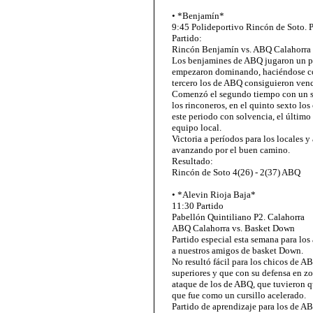
• *Benjamín*
9:45 Polideportivo Rincón de Soto. 
Partido:
Rincón Benjamín vs. ABQ Calahorra
Los benjamines de ABQ jugaron un par
empezaron dominando, haciéndose con 
tercero los de ABQ consiguieron vence
Comenzó el segundo tiempo con un s
los rinconeros, en el quinto sexto lo
este periodo con solvencia, el último 
equipo local.
Victoria a períodos para los locales
avanzando por el buen camino.
Resultado:
Rincón de Soto 4(26) - 2(37) ABQ
• *Alevin Rioja Baja*
11:30 Partido
Pabellón Quintiliano P2. Calahorra
ABQ Calahorra vs. Basket Down
Partido especial esta semana para lo
a nuestros amigos de basket Down.
No resultó fácil para los chicos de AB
superiores y que con su defensa en z
ataque de los de ABQ, que tuvieron qu
que fue como un cursillo acelerado.
Partido de aprendizaje para los de 