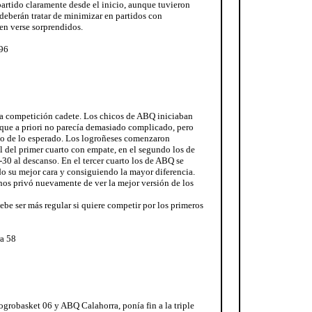
artido claramente desde el inicio, aunque tuvieron
eberán tratar de minimizar en partidos con
en verse sorprendidos.
 96
 la competición cadete. Los chicos de ABQ iniciaban
 que a priori no parecía demasiado complicado, pero
vo de lo esperado. Los logroñeses comenzaron
al del primer cuarto con empate, en el segundo los de
-30 al descanso. En el tercer cuarto los de ABQ se
o su mejor cara y consiguiendo la mayor diferencia.
nos privó nuevamente de ver la mejor versión de los
ebe ser más regular si quiere competir por los primeros
a 58
Logrobasket 06 y ABQ Calahorra, ponía fin a la triple