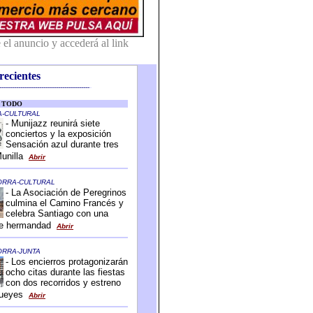
recientes
-------------------------------------------
-