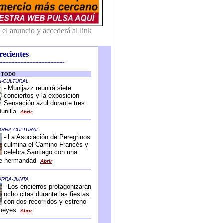
recientes
-------------------------------------------
-