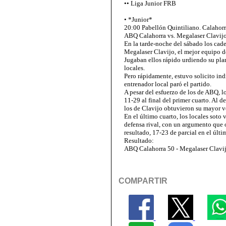
•• Liga Junior FRB
• *Junior*
20:00 Pabellón Quintiliano. Calahorr
ABQ Calahorra vs. Megalaser Clavijo
En la tarde-noche del sábado los cade
Megalaser Clavijo, el mejor equipo de
Jugaban ellos rápido urdiendo su plan
locales.
Pero rápidamente, estuvo solicito ind
entrenador local paró el partido.
A pesar del esfuerzo de los de ABQ, 
11-29 al final del primer cuarto. Al d
los de Clavijo obtuvieron su mayor ve
En el último cuarto, los locales soto
defensa rival, con un argumento que o
resultado, 17-23 de parcial en el últi
Resultado:
ABQ Calahorra 50 - Megalaser Clavi
COMPARTIR