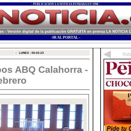
- PUBLICACIÓN LA NOTICIA FUNDADA EN 1998 -
es
- Versión digital de la publicación GRATUITA en prensa LA NOTICI
-IR AL PORTAL -
xx
-
LUNES - 06-02-23
pos ABQ Calahorra -
ebrero