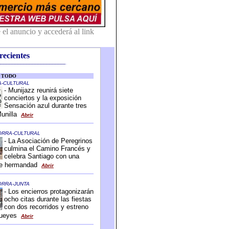
recientes
-------------------------------------------
-