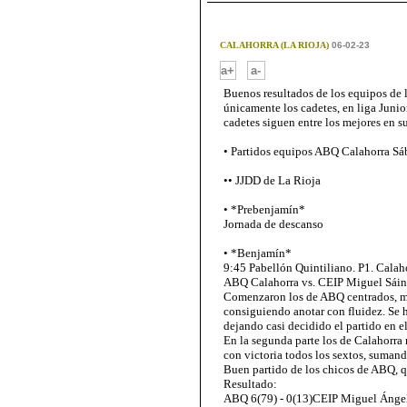
CALAHORRA (LA RIOJA)
06-02-23
-
a+
a-
Buenos resultados de los equipos de 
únicamente los cadetes, en liga Junior
cadetes siguen entre los mejores en su
• Partidos equipos ABQ Calahorra S
•• JJDD de La Rioja
• *Prebenjamín*
Jornada de descanso
• *Benjamín*
9:45 Pabellón Quintiliano. P1. Calah
ABQ Calahorra vs. CEIP Miguel Sái
Comenzaron los de ABQ centrados, ma
consiguiendo anotar con fluidez. Se hi
dejando casi decidido el partido en e
En la segunda parte los de Calahorra
con victoria todos los sextos, sumand
Buen partido de los chicos de ABQ, q
Resultado:
ABQ 6(79) - 0(13)CEIP Miguel Ánge