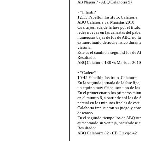
AB Najera 7 - ABQ Calahorra 57
• *Infantil*
12:15 Pabellón Instituto. Calahorra.
ABQ Calahorra vs. Maristas 2010
Cuarta jornada de la fase por el títul
redes nuevas en las canastas del pabe
numerosas bajas de los de ABQ, no fu
extraordinario derroche físico durant
victoria.
Este es el camino a seguir, si los de A
Resultado:
ABQ Calahorra 138 vs Maristas 2010
• *Cadete*
10:45 Pabellón Instituto. Calahorra
En la segunda jornada de la fase liga,
un equipo muy físico, son uno de los 
En el primer cuarto los primeros minu
en el minuto 6, a partir de ahí los d
parcial en los minutos finales de est
Calahorra impusieron su juego y consi
descanso.
En el segundo tiempo los de ABQ sup
aumentando su ventaja, haciéndose c
Resultado:
ABQ Calahorra 82 - CB Clavijo 42