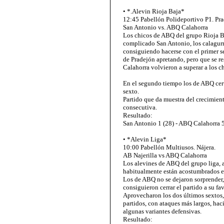
• *.Alevin Rioja Baja*
12:45 Pabellón Polideportivo P1. Pra
San Antonio vs. ABQ Calahorra
Los chicos de ABQ del grupo Rioja Ba
complicado San Antonio, los calagurr
consiguiendo hacerse con el primer s
de Pradejón apretando, pero que se re
Calahorra volvieron a superar a los 
En el segundo tiempo los de ABQ cert
sexto.
Partido que da muestra del crecimient
consecutiva.
Resultado:
San Antonio 1 (28) - ABQ Calahorra 5
• *Alevin Liga*
10:00 Pabellón Multiusos. Nájera.
AB Najerilla vs ABQ Calahorra
Los alevines de ABQ del grupo liga, 
habitualmente están acostumbrados en
Los de ABQ no se dejaron sorprender,
consiguieron cerrar el partido a su fav
Aprovecharon los dos últimos sextos, 
partidos, con ataques más largos, hac
algunas variantes defensivas.
Resultado: