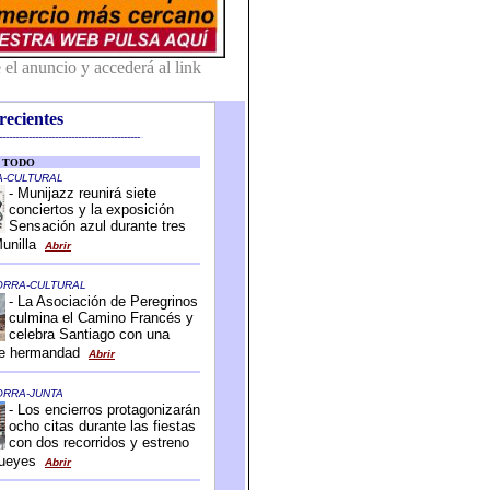
recientes
-------------------------------------------
-