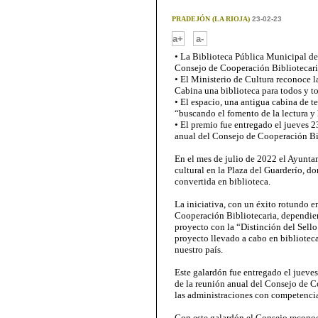
PRADEJÓN (LA RIOJA)
23-02-23
-
a+
a-
• La Biblioteca Pública Municipal de
Consejo de Cooperación Bibliotecari
• El Ministerio de Cultura reconoce la
Cabina una biblioteca para todos y t
• El espacio, una antigua cabina de t
“buscando el fomento de la lectura y 
• El premio fue entregado el jueves 2
anual del Consejo de Cooperación Bi
En el mes de julio de 2022 el Ayunt
cultural en la Plaza del Guarderío, d
convertida en biblioteca.
La iniciativa, con un éxito rotundo e
Cooperación Bibliotecaria, dependien
proyecto con la “Distinción del Sell
proyecto llevado a cabo en bibliotec
nuestro país.
Este galardón fue entregado el jueves
de la reunión anual del Consejo de C
las administraciones con competencia
Con este galardón el Consejo reconoc