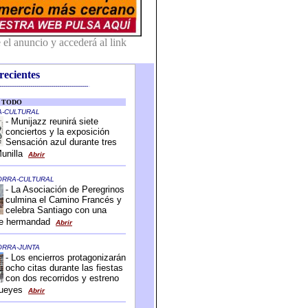
recientes
-------------------------------------------
-