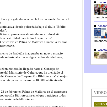
 Pradejón galardonada con la Distinción del Sello del
a.
 iniciativa ideada y diseñada bajo el título “Biblio
odas”.
eléfonos, permanece abierto durante todo el año
la accesibilidad para todos los públicos”.
3 de febrero en Palma de Mallorca durante la reunión
bliotecaria.
amiento de Pradejón inauguraba un nuevo espacio
onde se instalaba una antigua cabina de teléfonos,
n el municipio, ha llegado hasta el Consejo de
te del Ministerio de Cultura, que ha premiado el
o del Consejo de Cooperación Bibliotecaria” al mejor
as municipales de menos de 10.000 habitantes de
 23 de febrero en Palma de Mallorca en el transcurso
ooperación Bibliotecaria en el que participan todas
 en materia de bibliotecas.
e aquellos proyectos innovadores, ya ejecutados y