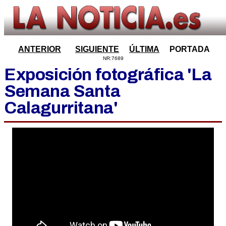
ANTERIOR
SIGUIENTE
ÚLTIMA
PORTADA
NR:7689
Exposición fotográfica 'La
Semana Santa
Calagurritana'