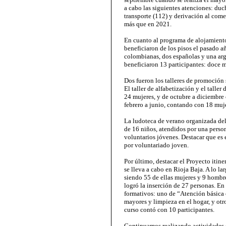
a cabo las siguientes atenciones: duc
transporte (112) y derivación al comed
más que en 2021.
En cuanto al programa de alojamient
beneficiaron de los pisos el pasado añ
colombianas, dos españolas y una arg
beneficiaron 13 participantes: doce 
Dos fueron los talleres de promoción s
El taller de alfabetización y el taller
24 mujeres, y de octubre a diciembre 
febrero a junio, contando con 18 muje
La ludoteca de verano organizada del 
de 16 niños, atendidos por una pers
voluntarios jóvenes. Destacar que es
por voluntariado joven.
Por último, destacar el Proyecto iti
se lleva a cabo en Rioja Baja. A lo l
siendo 55 de ellas mujeres y 9 hombre
logró la inserción de 27 personas. En
formativos: uno de “Atención básica 
mayores y limpieza en el hogar, y ot
curso contó con 10 participantes.
Continuamos realizando actividades de