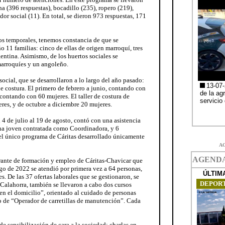
ha (396 respuestas), bocadillo (235), ropero (219),
or social (11). En total, se dieron 973 respuestas, 171
os temporales, tenemos constancia de que se
o 11 familias: cinco de ellas de origen marroquí, tres
entina. Asimismo, de los huertos sociales se
marroquíes y un angoleño.
ocial, que se desarrollaron a lo largo del año pasado:
 de costura. El primero de febrero a junio, contando con
contando con 60 mujeres. El taller de costura de
res, y de octubre a diciembre 20 mujeres.
4 de julio al 19 de agosto, contó con una asistencia
ona joven contratada como Coordinadora, y 6
 el único programa de Cáritas desarrollado únicamente
A
nerante de formación y empleo de Cáritas-Chavicar que
argo de 2022 se atendió por primera vez a 64 personas,
s. De las 37 ofertas laborales que se gestionaron, se
 Calahorra, también se llevaron a cabo dos cursos
en el domicilio”, orientado al cuidado de personas
ro de “Operador de carretillas de manutención”. Cada
 sensibilización de cara a la sociedad: charlas en