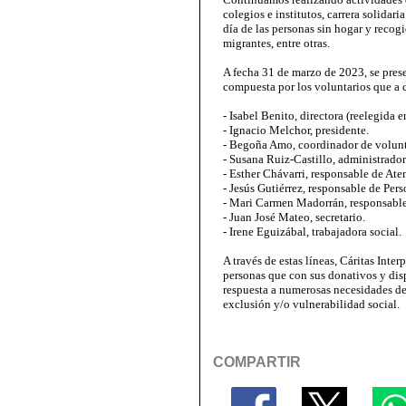
colegios e institutos, carrera solidar
día de las personas sin hogar y recog
migrantes, entre otras.
A fecha 31 de marzo de 2023, se pres
compuesta por los voluntarios que a 
- Isabel Benito, directora (reelegida 
- Ignacio Melchor, presidente.
- Begoña Amo, coordinador de volunt
- Susana Ruiz-Castillo, administrador
- Esther Chávarri, responsable de Ate
- Jesús Gutiérrez, responsable de Pers
- Mari Carmen Madorrán, responsabl
- Juan José Mateo, secretario.
- Irene Eguizábal, trabajadora social.
A través de estas líneas, Cáritas Inte
personas que con sus donativos y di
respuesta a numerosas necesidades de
exclusión y/o vulnerabilidad social.
COMPARTIR