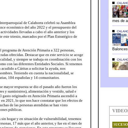
 Interparroquial de Calahorra celebró su Asamblea
lance económico del año 2022 y el presupuesto del
actividades llevadas a cabo el año anterior y los
te este trienio, marcados por el Plan Estratégico de
el programa de Atención Primaria a 322 personas,
udas ofrecidas. Destacar que en este servicio se acoge
ocalidad, y siempre se trabaja en coordinación con los
omo con las diferentes Entidades Sociales. Si tenemos
 acudido a Cáritas a solicitar la ayuda, nos
ombres. Teniendo en cuenta la nacionalidad, se
rias, 104 españolas y 14 comunitarios.
ue mayor respuesta se dio el pasado año fueron los
res y suministros), alimentación y vestido, salud e
El gasto originado en Atención Primaria ascendió a
en 2021, lo que nos hace constatar que los efectos de
muchas de las personas atendidas se han visto
iones públicas.
 sin hogar y en situación de vulnerabilidad, tenemos
rsonas, 17 más que el año anterior, y fue en el mes de
r número de atenciones. En este programa se llevaron