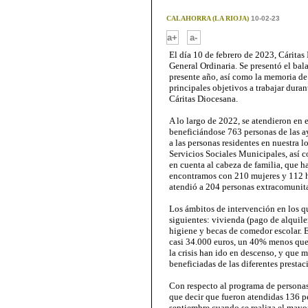
CALAHORRA (LA RIOJA)
10-02-23
-
a+
a-
El día 10 de febrero de 2023, Cáritas
General Ordinaria. Se presentó el ba
presente año, así como la memoria de 
principales objetivos a trabajar duran
Cáritas Diocesana.
A lo largo de 2022, se atendieron en 
beneficiándose 763 personas de las ay
a las personas residentes en nuestra l
Servicios Sociales Municipales, así c
en cuenta al cabeza de familia, que ha
encontramos con 210 mujeres y 112 h
atendió a 204 personas extracomunita
Los ámbitos de intervención en los q
siguientes: vivienda (pago de alquile
higiene y becas de comedor escolar. 
casi 34.000 euros, un 40% menos que 
la crisis han ido en descenso, y que 
beneficiadas de las diferentes prestac
Con respecto al programa de personas
que decir que fueron atendidas 136 pe
septiembre cuando se realiza el mayo