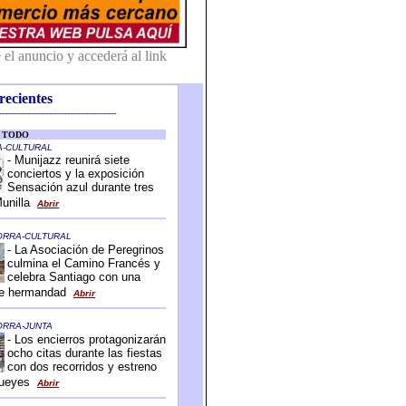
recientes
-------------------------------------------
-