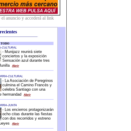
recientes
-------------------------------------------
-