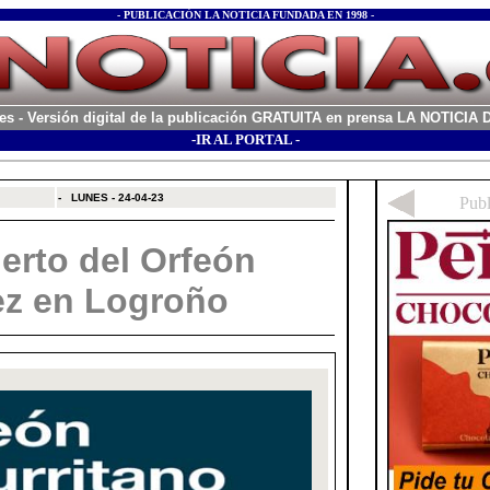
- PUBLICACIÓN LA NOTICIA FUNDADA EN 1998 -
es
- Versión digital de la publicación GRATUITA en prensa LA NOTICI
-IR AL PORTAL -
xx
-
LUNES - 24-04-23
erto del Orfeón
ez en Logroño