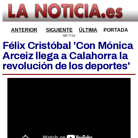
ANTERIOR
SIGUIENTE
ÚLTIMA
PORTADA
NR:7742
Félix Cristóbal 'Con Mónica
Arceiz llega a Calahorra la
revolución de los deportes'