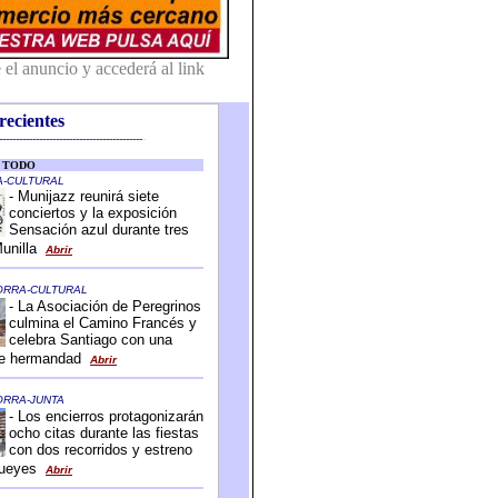
recientes
-------------------------------------------
-