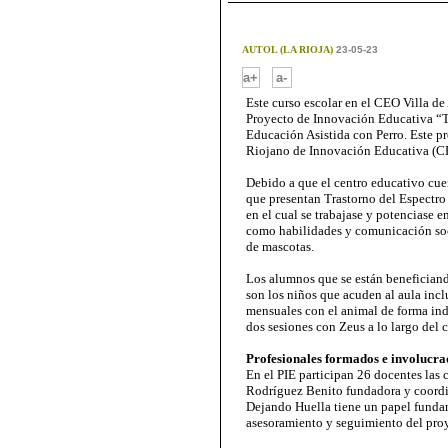
AUTOL (LA RIOJA)
23-05-23
-
a+
a-
Este curso escolar en el CEO Villa de
Proyecto de Innovación Educativa “
Educación Asistida con Perro. Este p
Riojano de Innovación Educativa (CR
Debido a que el centro educativo cue
que presentan Trastorno del Espectro 
en el cual se trabajase y potenciase 
como habilidades y comunicación soc
de mascotas.
Los alumnos que se están beneficiando
son los niños que acuden al aula incl
mensuales con el animal de forma ind
dos sesiones con Zeus a lo largo del c
Profesionales formados e involucra
En el PIE participan 26 docentes las 
Rodríguez Benito fundadora y coordi
Dejando Huella tiene un papel fundam
asesoramiento y seguimiento del proye