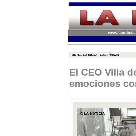
www.lanoticia.
AUTOL LA RIOJA - ENSEÑANZA
El CEO Villa d
emociones co