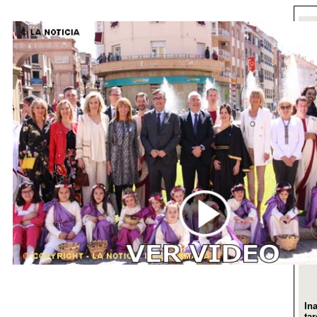
In
ta