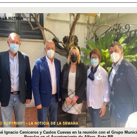
é Ignacio Ceniceros y Caslos Cuevas en la reunión con el Grupo Munic
Popular en el Ayuntamiento de Alfaro. Foto PP