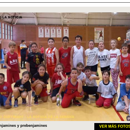
njamines y prebenjamines
VER MÁS FOTO