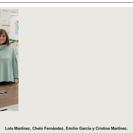
Lola Martínez, Chelo Fernández, Emilio García y Cristina Martínez.