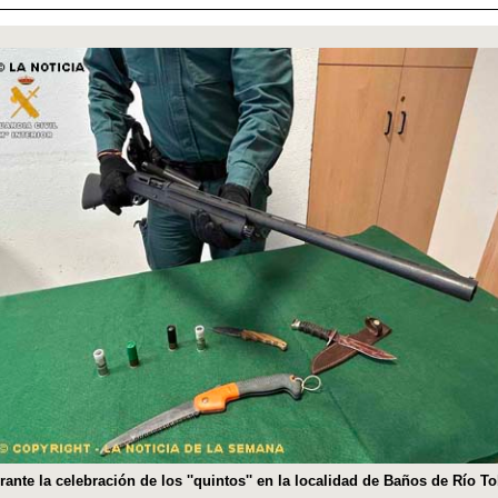
rante la celebración de los ''quintos'' en la localidad de Baños de Río To