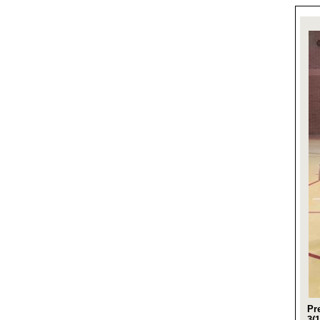
Pr
3(1