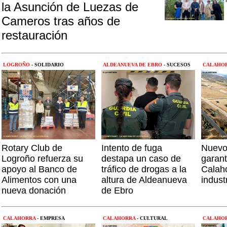
la Asunción de Luezas de
Cameros tras años de
restauración
LOGROÑO
- SOLIDARIO
ALDEANUEVA DE EBRO
- SUCESOS
CALAHO
Rotary Club de
Intento de fuga
Nuevo
Logroño refuerza su
destapa un caso de
garant
apoyo al Banco de
tráfico de drogas a la
Calaho
Alimentos con una
altura de Aldeanueva
industr
nueva donación
de Ebro
CALAHORRA
- EMPRESA
CALAHORRA
- CULTURAL
CALAHO