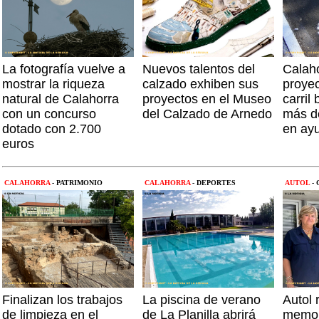
La fotografía vuelve a
Nuevos talentos del
Calaho
mostrar la riqueza
calzado exhiben sus
proyec
natural de Calahorra
proyectos en el Museo
carril 
con un concurso
del Calzado de Arnedo
más d
dotado con 2.700
en ay
euros
CALAHORRA
- PATRIMONIO
CALAHORRA
- DEPORTES
AUTOL
-
Finalizan los trabajos
La piscina de verano
Autol 
de limpieza en el
de La Planilla abrirá
memor