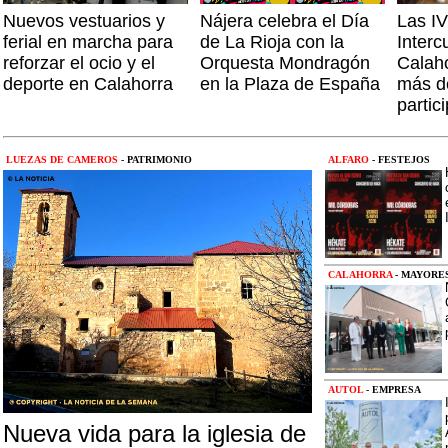
Nuevos vestuarios y
Nájera celebra el Día
Las I
ferial en marcha para
de La Rioja con la
Interc
reforzar el ocio y el
Orquesta Mondragón
Calah
deporte en Calahorra
en la Plaza de España
más d
partic
LUEZAS DE CAMEROS
- PATRIMONIO
ALFARO
- FESTEJOS
CALAHORRA
- MAYORE
AUTOL
- EMPRESA
Nueva vida para la iglesia de