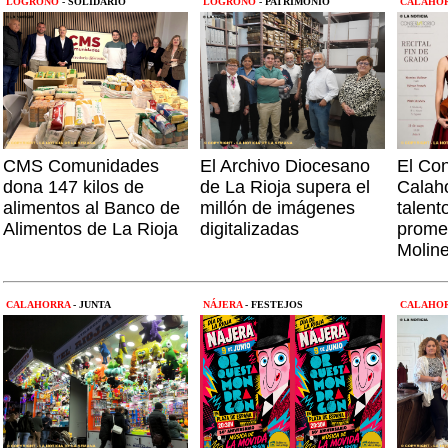
LOGROÑO
- SOLIDARIO
LOGROÑO
- PATRIMONIO
CALAHO
CMS Comunidades
El Archivo Diocesano
El Con
dona 147 kilos de
de La Rioja supera el
Calaho
alimentos al Banco de
millón de imágenes
talent
Alimentos de La Rioja
digitalizadas
prome
Moline
CALAHORRA
- JUNTA
NÁJERA
- FESTEJOS
CALAHO