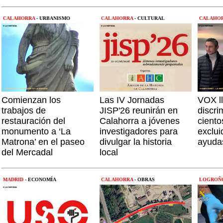
CALAHORRA
- URBANISMO
CALAHORRA
- CULTURAL
CALAHO
Comienzan los
Las IV Jornadas
VOX ll
trabajos de
JISP'26 reunirán en
discri
restauración del
Calahorra a jóvenes
cient
monumento a ‘La
investigadores para
exclui
Matrona’ en el paseo
divulgar la historia
ayuda
del Mercadal
local
MADRID
- ECONOMÍA
CALAHORRA
- OBRAS
LOGROÑ