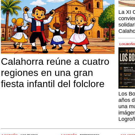
La XI 
convie
solida
Calaho
LOGROÑ
Calahorra reúne a cuatro
regiones en una gran
fiesta infantil del folclore
Los Bo
años d
una mu
imágen
Logro