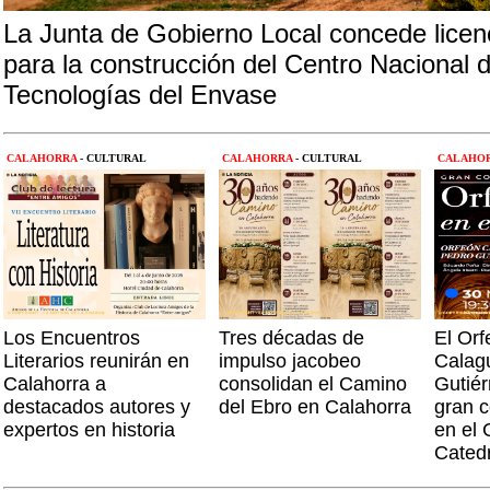
La Junta de Gobierno Local concede licen
para la construcción del Centro Nacional 
Tecnologías del Envase
CALAHORRA
- CULTURAL
CALAHORRA
- CULTURAL
CALAHO
Los Encuentros
Tres décadas de
El Orf
Literarios reunirán en
impulso jacobeo
Calagu
Calahorra a
consolidan el Camino
Gutiér
destacados autores y
del Ebro en Calahorra
gran c
expertos en historia
en el 
Catedr