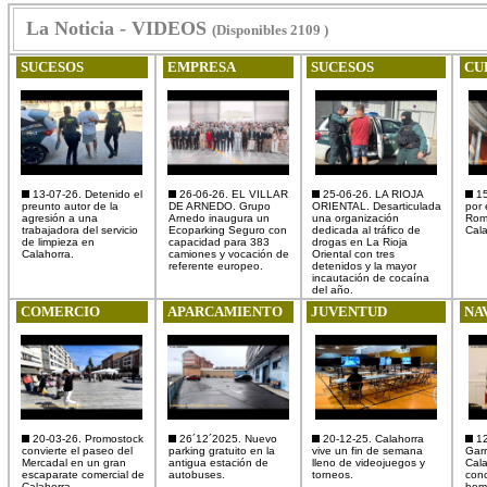
La Noticia - VIDEOS
(Disponibles 2109 )
SUCESOS
EMPRESA
SUCESOS
CU
13-07-26. Detenido el
26-06-26. EL VILLAR
25-06-26. LA RIOJA
15
preunto autor de la
DE ARNEDO. Grupo
ORIENTAL. Desarticulada
por 
agresión a una
Arnedo inaugura un
una organización
Rom
trabajadora del servicio
Ecoparking Seguro con
dedicada al tráfico de
Cala
de limpieza en
capacidad para 383
drogas en La Rioja
Calahorra.
camiones y vocación de
Oriental con tres
referente europeo.
detenidos y la mayor
incautación de cocaína
del año.
COMERCIO
APARCAMIENTO
JUVENTUD
NA
20-03-26. Promostock
26´12´2025. Nuevo
20-12-25. Calahorra
12
convierte el paseo del
parking gratuito en la
vive un fin de semana
Garr
Mercadal en un gran
antigua estación de
lleno de videojuegos y
Cala
escaparate comercial de
autobuses.
torneos.
conc
Calahorra.
home