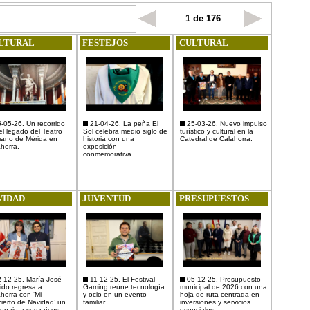
1 de 176
LTURAL
FESTEJOS
CULTURAL
-05-26. Un recorrido
21-04-26. La peña El
25-03-26. Nuevo impulso
el legado del Teatro
Sol celebra medio siglo de
turístico y cultural en la
ano de Mérida en
historia con una
Catedral de Calahorra.
horra.
exposición
conmemorativa.
VIDAD
JUVENTUD
PRESUPUESTOS
-12-25. María José
11-12-25. El Festival
05-12-25. Presupuesto
ido regresa a
Gaming reúne tecnología
municipal de 2026 con una
horra con ‘Mi
y ocio en un evento
hoja de ruta centrada en
ierto de Navidad’ un
familiar.
inversiones y servicios
naje a sus raíces.
esenciales.