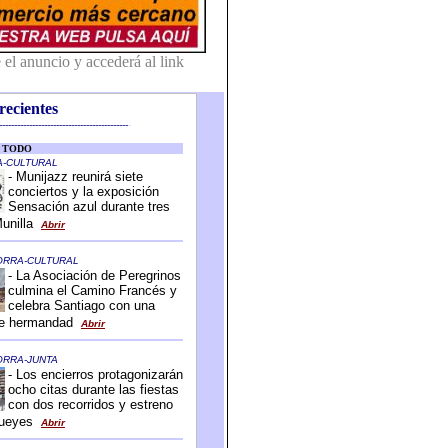
recientes
-------------------------------------------
-