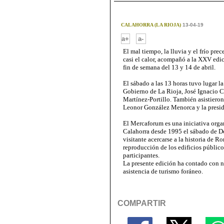
CALAHORRA (LA RIOJA)
13-04-19
-
a+
a-
El mal tiempo, la lluvia y el frío pre
casi el calor, acompañó a la XXV edi
fin de semana del 13 y 14 de abril.
El sábado a las 13 horas tuvo lugar la
Gobierno de La Rioja, José Ignacio 
Martínez-Portillo. También asistiero
Leonor González Menorca y la presid
El Mercaforum es una iniciativa orga
Calahorra desde 1995 el sábado de D
visitante acercarse a la historia de R
reproducción de los edificios público
participantes.
La presente edición ha contado con 
asistencia de turismo foráneo.
COMPARTIR