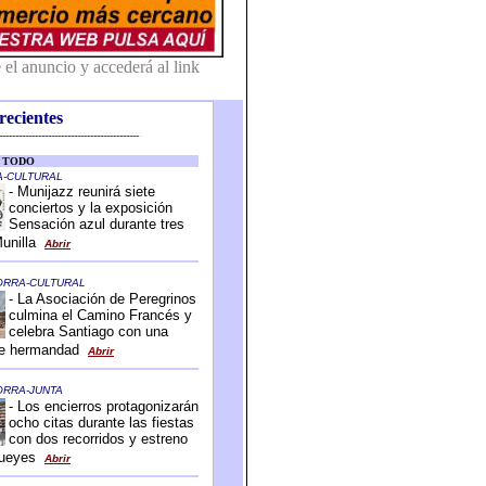
recientes
-------------------------------------------
-