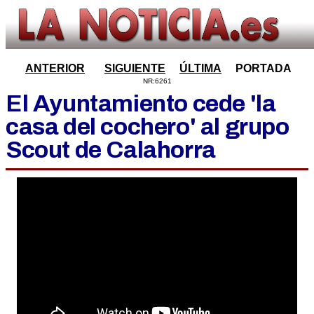
ANTERIOR
SIGUIENTE
ÚLTIMA
PORTADA
NR:6261
El Ayuntamiento cede 'la
casa del cochero' al grupo
Scout de Calahorra